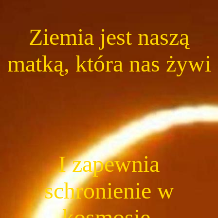
Ziemia jest naszą
matką, która nas żywi
I zapewnia
schronienie w
kosmosie.