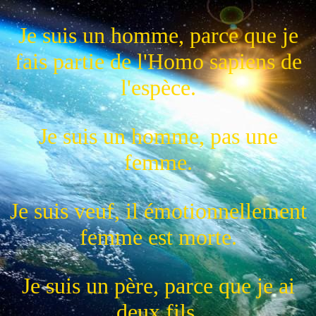
Je suis un homme, parce que je
fais partie de l'Homo sapiens de
l'espèce.
Je suis un homme, pas une
femme.
Je suis veuf, il émotionnellement
femme est morte.
Je suis un père, parce que je ai
deux fils.