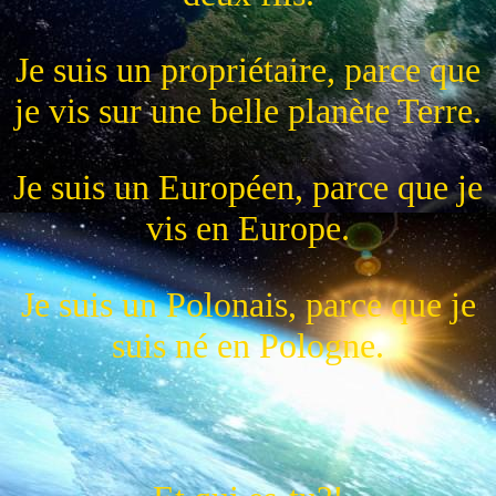
Je suis un propriétaire, parce que
je vis sur une belle planète Terre.
Je suis un Européen, parce que je
vis en Europe.
Je suis un Polonais, parce que je
suis né en Pologne.