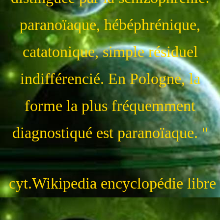
paranoïaque, hébéphrénique,
catatonique, simple résiduel
indifférencié. En Pologne, la
forme la plus fréquemment
diagnostiqué est paranoïaque. "
cyt.Wikipedia encyclopédie libre