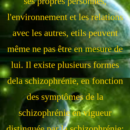
ses propres personnes,
l'environnement et les relations
avec les autres, etils peuvent
même ne pas être en mesure de
lui. Il existe plusieurs formes
dela schizophrénie, en fonction
des symptômes de la
schizophrénie en vigueur
distinguée par la schizophrénie: