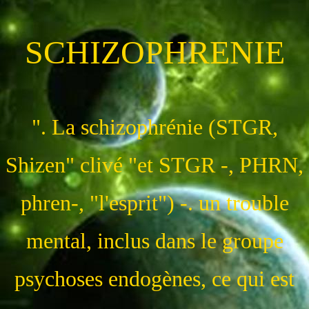
SCHIZOPHRENIE
". La schizophrénie (STGR,
Shizen" clivé "et STGR -, PHRN,
phren-, "l'esprit") -. un trouble
mental, inclus dans le groupe
psychoses endogènes, ce qui est