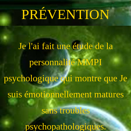
PRÉVENTION
Je l'ai fait une étude de la
personnalité MMPI
psychologique qui montre que Je
suis émotionnellement matures
sans troubles
psychopathologiques.