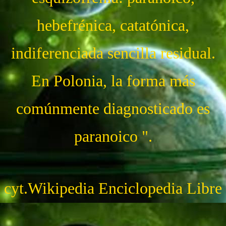
hebefrénica, catatónica,
indiferenciada sencilla residual.
En Polonia, la forma más
comúnmente diagnosticado es
paranoico ".
cyt.Wikipedia Enciclopedia Libre