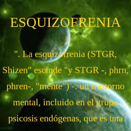
ESQUIZOFRENIA
". La esquizofrenia (STGR,
Shizen" escinde "y STGR -, phrn,
phren-, "mente") -. un trastorno
mental, incluido en el grupo
psicosis endógenas, que es una