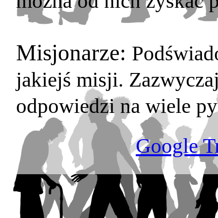
można od nich zyskać p
Misjonarze:
Podświado
jakiejś misji. Zazwyczaj
odpowiedzi na wiele py
Google Tr