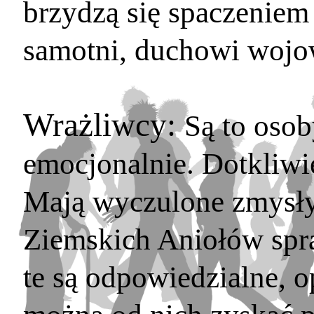
brzydzą się spaczeniem 
samotni, duchowi wojow
Wrażliwcy:
Są to osob
emocjonalnie. Dotkliwi
Mają wyczulone zmysły
Ziemskich Aniołów spraw
te są odpowiedzialne, o