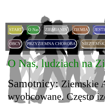
START
O Nas
ZIEMIANIN
ZIEMIA
JEST
OBCY
PRZYZIEMNA CHOROBA
NIEZIEMSK
O Nas, ludziach na Z
Samotnicy:
Ziemskie A
wyobcowane. Często izo