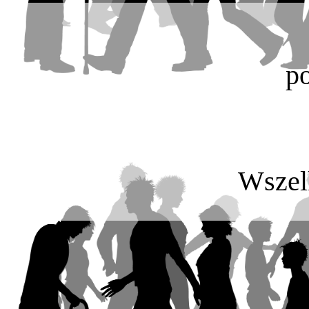
p
Wszel