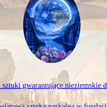
a sztuki gwarantujące nieziemskie 
wiatowa sztuka naskalna w fundacj