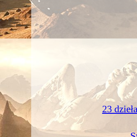
23 dzieł
S