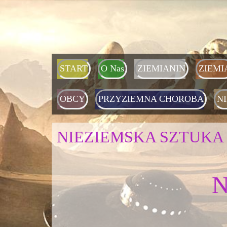
START
O Nas
ZIEMIANIN
ZIEMI
OBCY
PRZYZIEMNA CHOROBA
N
NIEZIEMSKA SZTUKA
N