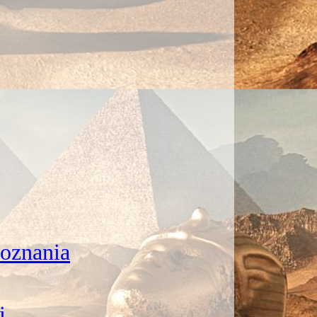
doznania
i