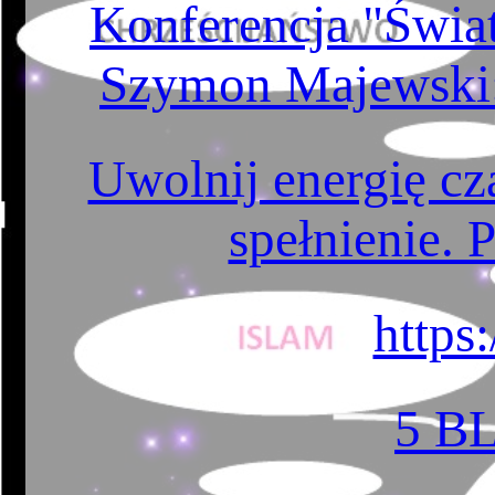
Konferencja "Świat
Szymon Majewski:
Uwolnij energię cza
spełnienie. 
https
5 BL