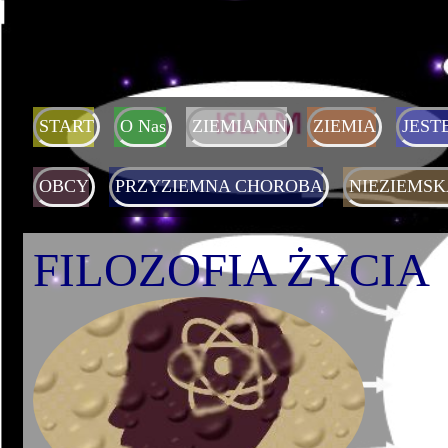
START
O Nas
ZIEMIANIN
ZIEMIA
JEST
OBCY
PRZYZIEMNA CHOROBA
NIEZIEMSK
FILOZOFIA ŻYCIA