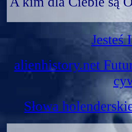
A kim dla Ciebie są 
Jesteś
alienhistory.net Fut
cyw
Słowa holenderski