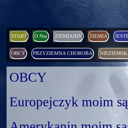
START
O Nas
ZIEMIANIN
ZIEMIA
JEST
OBCY
PRZYZIEMNA CHOROBA
NIEZIEMSK
OBCY
Europejczyk moim są
Amerykanin moim są