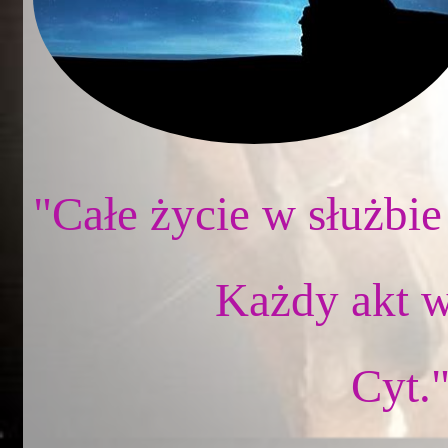
"Całe życie w służbie
Każdy akt w
Cyt.