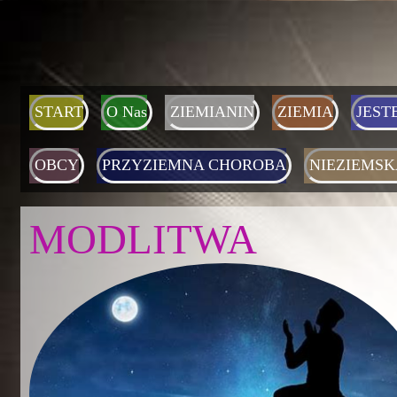
START
O Nas
ZIEMIANIN
ZIEMIA
JEST
OBCY
PRZYZIEMNA CHOROBA
NIEZIEMSK
MODLITWA