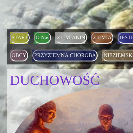
START
O Nas
ZIEMIANIN
ZIEMIA
JEST
OBCY
PRZYZIEMNA CHOROBA
NIEZIEMSK
DUCHOWOŚĆ