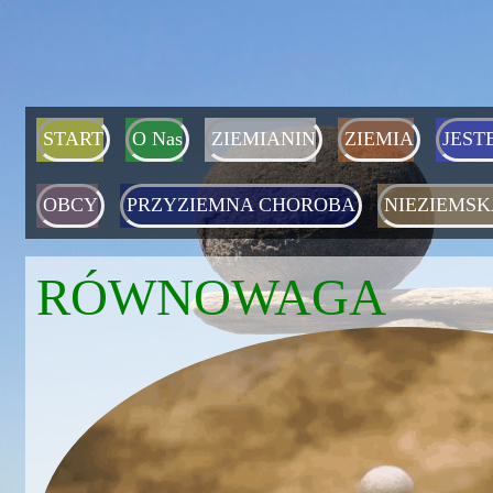
START
O Nas
ZIEMIANIN
ZIEMIA
JEST
OBCY
PRZYZIEMNA CHOROBA
NIEZIEMSK
RÓWNOWAGA